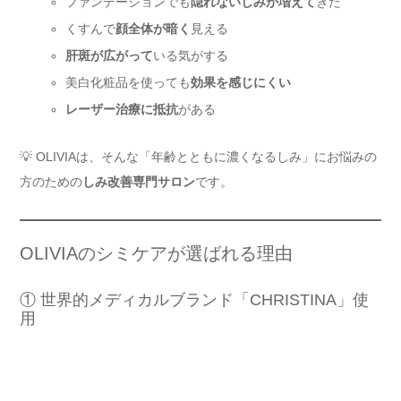
ファンデーションでも
隠れないしみが増えて
きた
くすんで
顔全体が暗く
見える
肝斑が広がって
いる気がする
美白化粧品を使っても
効果を感じにくい
レーザー治療に抵抗
がある
💡 OLIVIAは、そんな「年齢とともに濃くなるしみ」にお悩みの
方のための
しみ改善専門サロン
です。
OLIVIAのシミケアが選ばれる理由
① 世界的メディカルブランド「CHRISTINA」使
用