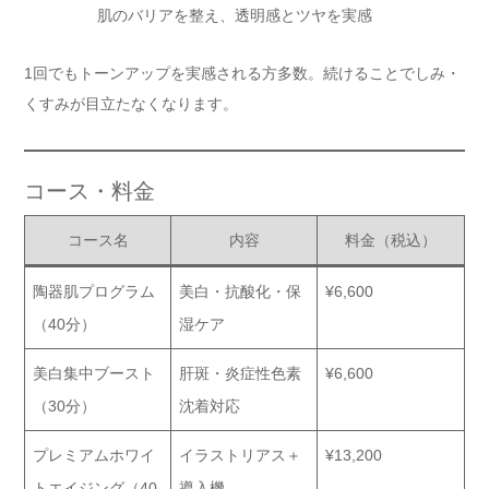
肌のバリアを整え、透明感とツヤを実感
1回でもトーンアップを実感される方多数。続けることでしみ・
くすみが目立たなくなります。
コース・料金
コース名
内容
料金（税込）
陶器肌プログラム
美白・抗酸化・保
¥6,600
（40分）
湿ケア
美白集中ブースト
肝斑・炎症性色素
¥6,600
（30分）
沈着対応
プレミアムホワイ
イラストリアス＋
¥13,200
トエイジング（40
導入機